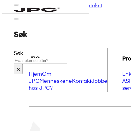
Hopp til hovedinnhold
Hopp til bunntekst
Søk
Søk
JPC
Pro
×
Hjem
Om
Enk
JPC
Menneskene
Kontakt
Jobbe
AS
hos JPC?
ser