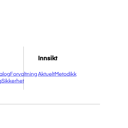
Innsikt
alog
Forvaltning
Aktuelt
Metodikk
g
Sikkerhet