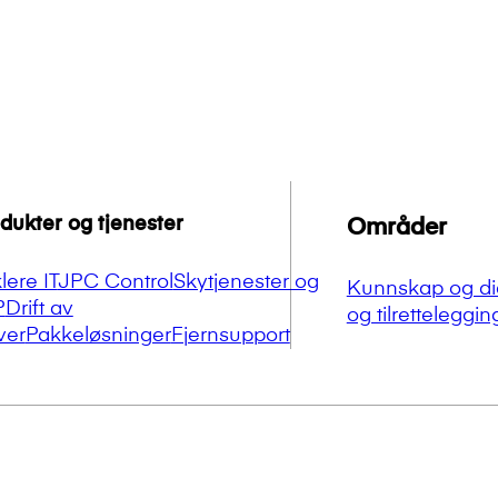
dukter og tjenester
Områder
lere IT
JPC Control
Skytjenester og
Kunnskap og di
P
Drift av
og tilretteleggin
ver
Pakkeløsninger
Fjernsupport