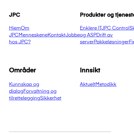
JPC
Produkter og tjenest
Hjem
Om
Enklere IT
JPC Control
S
JPC
Menneskene
Kontakt
Jobbe
og ASP
Drift av
hos JPC?
server
Pakkeløsninger
Fj
Områder
Innsikt
Kunnskap og
Aktuelt
Metodikk
dialog
Forvaltning og
tilrettelegging
Sikkerhet