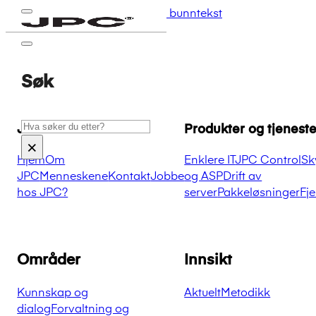
Hopp til hovedinnhold
Hopp til bunntekst
Søk
Søk
JPC
Produkter og tjeneste
×
Hjem
Om
Enklere IT
JPC Control
Sk
JPC
Menneskene
Kontakt
Jobbe
og ASP
Drift av
hos JPC?
server
Pakkeløsninger
Fj
Områder
Innsikt
Kunnskap og
Aktuelt
Metodikk
dialog
Forvaltning og